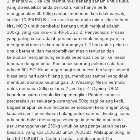
1. mentah: A. Jika kita mempunyai benang saham untuk tuala
yang disesuaikan anda perlukan, kami hanya perlu
menggunakan 30-50kg sampel menenun. kos tidak banyak,
sekitar 10-20USD B. Jika kualiti yang anda minta tidak saham
kita, MOQ untuk pembekal benang untuk menjual adalah
100kg, yang kos kira-kira 40-50USD 2. Penyediaan: Proses
yang paling sukar adalah persediaan untuk menganyam, ia
mengambil masa sekurang-kurangnya 1-2 hari untuk pekerja
untuk berhenti dan membersihkan mesin tenunan dan
kemudian menyambung semula beberapa ribu tali ke mesin
tenunan dengan betul. Kos untuk seorang pekerja satu hari
adalah 60USD. Keuntungan bagi satu mesin berfungsi seperti
biasa satu hari akan hilang juga, membuat sampel yang tidak
membuat apa-apa keuntungan. 3. Weaving: Mesin bermula
untuk menenun 30kg selama 2 jam lagi. 4. Dyeing: OEM
keperluan warna untuk dicelup mengikut Panton, kapasiti
percetakan jar sekurang-kurangnya 50kg bagi balang kecil,
bagaimanapun semua factoires pencelupan kekurangan 50kg
kapasiti samll pencelupan balang untuk sampel dyeding, sama
ada anda boleh menunggu sehingga ia tersedia atau anda
perlu menggunakan 250kg untuk balang pengeluaran besar-
besaran, yang kos 150USD untuk 700USD. Walaupun 50kg, ia
kos 50-100USD. 5. Contoh hantar: Untuk sampel 1kg