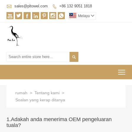

sales@pltowel.com
+86 132 9051 1818








Melayu


To
rumah
>
Tentang kami
>
Soalan yang kerap ditanya
1.Adakah anda menerima OEM pengeluaran
tuala?