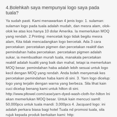
4.Bolehkah saya mempunyai logo saya pada
tuala?
Ya sudah pasti. Kami menawarkan 4 jenis logo: 1. sulaman:
sulaman logo pada tuala adalah mudah, dan mesra alam, olok-
olok ke atas kos hanya 10 dolar Amerika. Ia memerlukan MOQ
yang rendah. 2.Printing: mencetak logo tidak begitu mesra
alam, Kita tidak mencadangkan logo bercetak. Ada 3 cara
percetakan: percetakan pigmen dan percetakan reaktif dan
pemindahan haba percetakan. percetakan pigmen adalah
sukar, ia membuatkan murah tuala, manakala percetakan
reaktif adalah kualiti yang baik dan mahal, tetapi ia memerlukan
MOQ besar. pemindahan haba adalah lebih sesuai untuk logo
kecil dengan MOQ yang rendah. Anda boleh menyemak kes
percetakan pemindahan haba kami di sini. 3. Yarn logo dicelup:
logo yang terjalin dengan warna yang berbeza. Sila lihat kain
cuci dicelup benang kami untuk hilton di sini.
http://www.pltowel.com/case/yarn-dyed-wash-cloth-for-hilton Ini
akan memerlukan MOQ besar. Untuk kain mencuci samll:
50,000pcs untuk tuala mandi: 3,000pcs 4. Jacquard logo: ini
adalah perkara biasa bagi hotel Tuala nd promosi tuala, sila
rujuk kepada produk berkaitan kami: http: